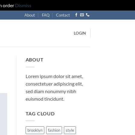
an order
Dismiss
About
FAQ
Contact
LOGIN
ABOUT
Lorem ipsum dolor sit amet,
consectetuer adipiscing elit,
sed diam nonummy nibh
euismod tincidunt.
TAG CLOUD
brooklyn
fashion
style