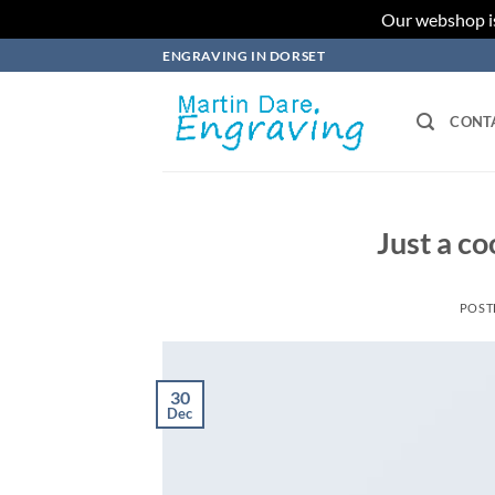
Our webshop is
Skip
ENGRAVING IN DORSET
to
content
CONT
Just a co
POST
30
Dec