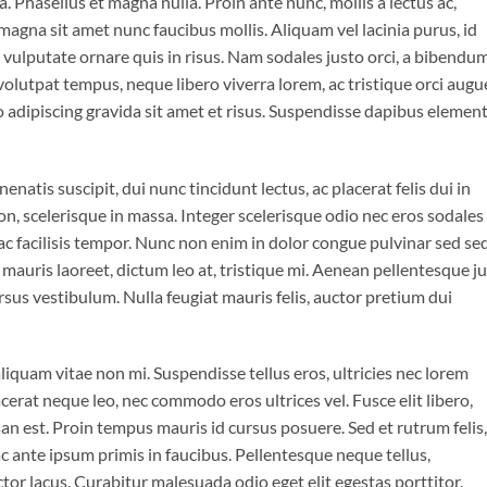
 Phasellus et magna nulla. Proin ante nunc, mollis a lectus ac,
magna sit amet nunc faucibus mollis. Aliquam vel lacinia purus, id
o vulputate ornare quis in risus. Nam sodales justo orci, a bibendu
 volutpat tempus, neque libero viverra lorem, ac tristique orci augu
 adipiscing gravida sit amet et risus. Suspendisse dapibus eleme
enatis suscipit, dui nunc tincidunt lectus, ac placerat felis dui in
is non, scelerisque in massa. Integer scelerisque odio nec eros sodales
is ac facilisis tempor. Nunc non enim in dolor congue pulvinar sed se
t mauris laoreet, dictum leo at, tristique mi. Aenean pellentesque j
sus vestibulum. Nulla feugiat mauris felis, auctor pretium dui
iquam vitae non mi. Suspendisse tellus eros, ultricies nec lorem
cerat neque leo, nec commodo eros ultrices vel. Fusce elit libero,
n est. Proin tempus mauris id cursus posuere. Sed et rutrum felis,
 ante ipsum primis in faucibus. Pellentesque neque tellus,
r lacus. Curabitur malesuada odio eget elit egestas porttitor.