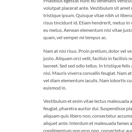
Phasellus egestas nunc eu venenatis vehicula.
volutpat placerat ante. Vestibulum sit amet 
tristique ipsum. Quisque vitae nibh ut liber
risus tincidunt id. Etiam hendrerit, metus in
eu metus. Aenean elementum nisi vitae justo
quam, vel semper mi tempus ac.
Nam at nisi risus. Proin pretium, dolor vel ven
justo. Aliquam orci velit, facilisis in facilis
laoreet. Sed sed odio tellus. In tristique fel
nisi. Mauris viverra convallis feugiat. Nam a
vel diam elementum iaculis. Nam lobortis cur
euismod in.
Vestibulum et enim vitae lectus malesuada al
feugiat, pharetra auctor dui. Suspendisse pla
aliquam quis libero non, consectetur accumsa
aliquet ante. Interdum et malesuada fames ac
condimentum non eros non, consectetur aucto