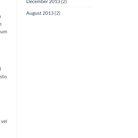
December 2013
(2)
August 2013
(2)
m
e
ntum
d
usto
 vel