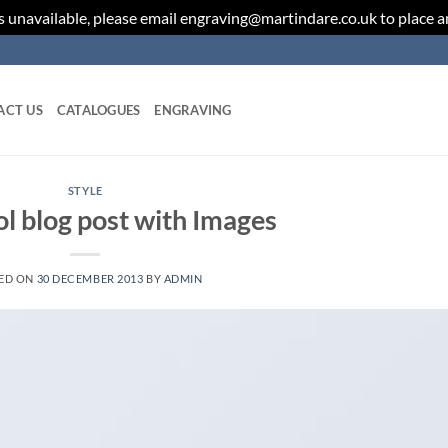
 unavailable, please email engraving@martindare.co.uk to place 
ACT US
CATALOGUES
ENGRAVING
STYLE
ol blog post with Images
ED ON
30 DECEMBER 2013
BY
ADMIN